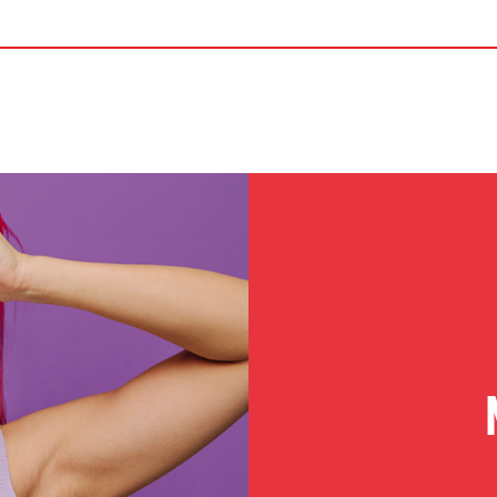
&
AKTUELLES
UNSERE CYTA
EN
News
Kontakt & Öffnungszei
Events
Service & Infos
Cyta-Kalender
Anreise & Parken
r
Jobs
Cyta Gallery
Cyta Flohmarkt
FAQs
Standvermietung