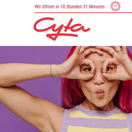
Wir öffnen in 10 Stunden 31 Minuten
CYTA GUTSCHEINE
SHOPS, GASTRO 
DIENSTLEISTUNG
Gutschein Infos
Centerplan
Gutscheinbestellung
Unsere Shops
Gutscheinverkauf
Unsere Gastro
Unsere Dienstleiste
Sport & Spiel