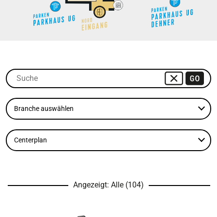
Cyta Gallery
Cyta Flohmarkt
FAQs
Standvermietung
Mitarbeiter
Folge uns
Angezeigt: Alle (
104
)