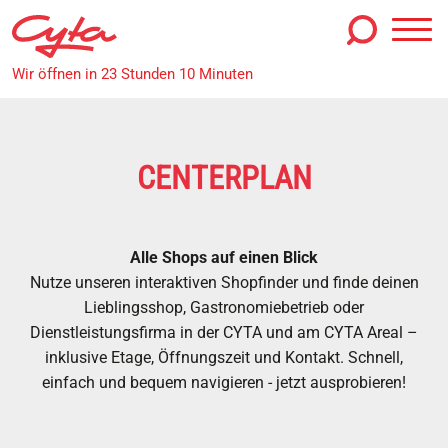
Wir öffnen in 23 Stunden 10 Minuten
CYTA GUTSCHEINE
Gutschein Infos
CENTERPLAN
Gutscheinbestellung
Gutscheinverkauf
Alle Shops auf einen Blick
SHOPS, GASTRO & DIENSTLEISTUNGEN
Nutze unseren interaktiven Shopfinder und finde deinen
Lieblingsshop, Gastronomiebetrieb oder
Centerplan
Dienstleistungsfirma in der CYTA und am CYTA Areal –
Unsere Shops
inklusive Etage, Öffnungszeit und Kontakt. Schnell,
einfach und bequem navigieren - jetzt ausprobieren!
Unsere Gastro
Unsere Dienstleister