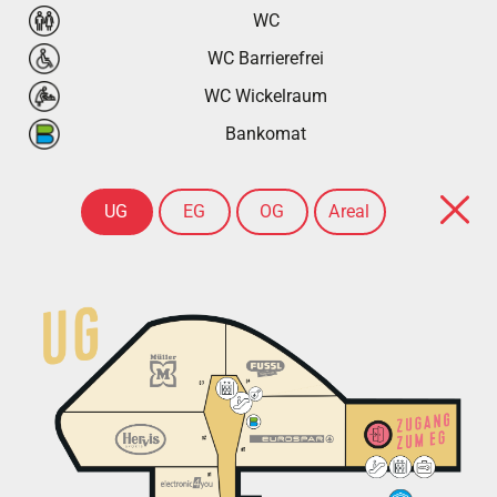
WC
Sport & Spiel
WC Barrierefrei
AKTUELLES
WC Wickelraum
Bankomat
News
Events
UG
EG
OG
Areal
Cyta-Kalender
Jobs
UNSERE CYTA
Kontakt & Öffnungszeiten
Service & Infos
Anreise & Parken